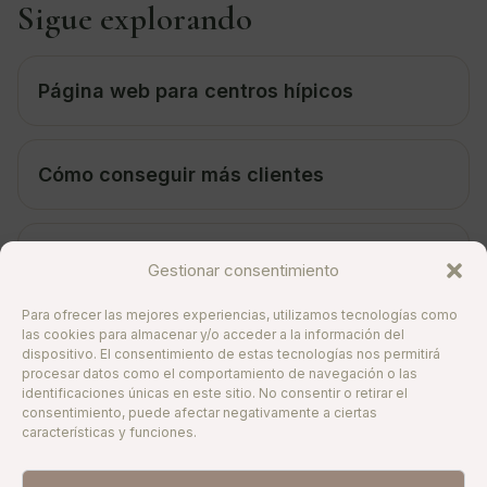
Sigue explorando
Página web para centros hípicos
Cómo conseguir más clientes
Publicidad para negocios ecuestres
Gestionar consentimiento
Para ofrecer las mejores experiencias, utilizamos tecnologías como
las cookies para almacenar y/o acceder a la información del
SEO para negocios ecuestres
dispositivo. El consentimiento de estas tecnologías nos permitirá
procesar datos como el comportamiento de navegación o las
identificaciones únicas en este sitio. No consentir o retirar el
consentimiento, puede afectar negativamente a ciertas
características y funciones.